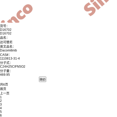
货号：
D16702
D16702
品名：
达可替尼
英文品名：
Dacomitinib
CAS#：
1110813-31-4
分子式：
C24H25ClFN5O2
分子量：
469.95
共6页
首页
上一页
1
2
3
4
5
6