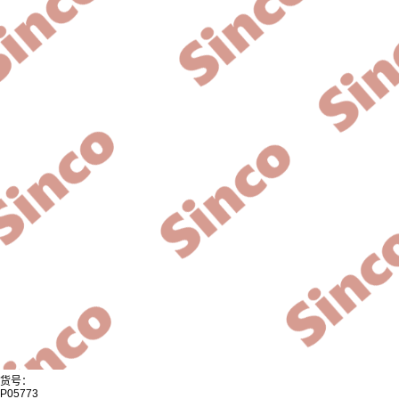
货号：
P05773