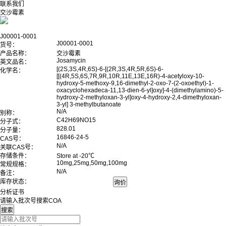
联系我们
交沙霉素
J00001-0001
J00001-0001
货号：
产品名称：
交沙霉素
Josamycin
英文品名：
[(2S,3S,4R,6S)-6-[(2R,3S,4R,5R,6S)-6-
化学名：
[[(4R,5S,6S,7R,9R,10R,11E,13E,16R)-4-acetyloxy-10-
hydroxy-5-methoxy-9,16-dimethyl-2-oxo-7-(2-oxoethyl)-1-
oxacyclohexadeca-11,13-dien-6-yl]oxy]-4-(dimethylamino)-5-
hydroxy-2-methyloxan-3-yl]oxy-4-hydroxy-2,4-dimethyloxan-
3-yl] 3-methylbutanoate
N/A
别称：
C42H69NO15
分子式：
828.01
分子量：
16846-24-5
CAS号：
N/A
关联CAS号：
存储条件：
Store at -20℃
10mg,25mg,50mg,100mg
常规规格：
N/A
备注：
库存状态：
分析证书
请输入批次号搜索COA