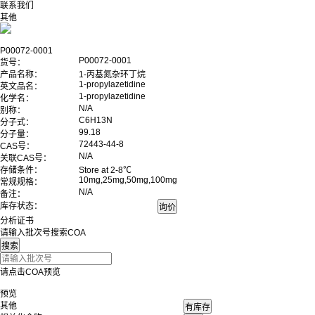
联系我们
其他
P00072-0001
P00072-0001
货号：
产品名称：
1-丙基氮杂环丁烷
1-propylazetidine
英文品名：
1-propylazetidine
化学名：
N/A
别称：
C6H13N
分子式：
99.18
分子量：
72443-44-8
CAS号：
N/A
关联CAS号：
存储条件：
Store at 2-8℃
10mg,25mg,50mg,100mg
常规规格：
N/A
备注：
库存状态：
分析证书
请输入批次号搜索COA
请点击COA预览
预览
其他