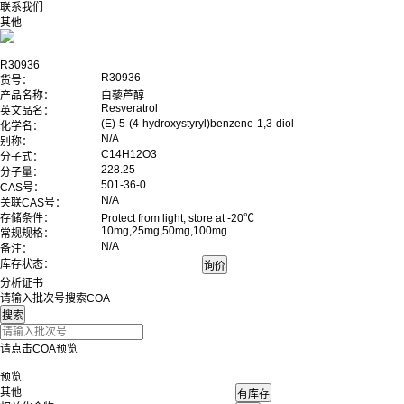
联系我们
其他
R30936
R30936
货号：
产品名称：
白藜芦醇
Resveratrol
英文品名：
(E)-5-(4-hydroxystyryl)benzene-1,3-diol
化学名：
N/A
别称：
C14H12O3
分子式：
228.25
分子量：
501-36-0
CAS号：
N/A
关联CAS号：
存储条件：
Protect from light, store at -20℃
10mg,25mg,50mg,100mg
常规规格：
N/A
备注：
库存状态：
分析证书
请输入批次号搜索COA
请点击COA预览
预览
其他